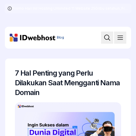
Promo Hari Ini! Hosting Unlimited 11 Website 250ribu setahun, Free .COM + SSL
Skip
to
the
content
Blog
7 Hal Penting yang Perlu
Dilakukan Saat Mengganti Nama
Domain